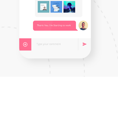
ALIQUAM CONVALLIS
SOLLICITUDIN
Curabitur iaculis, lorem vel rhoncus faucibus,
felis magna fermentum augue, et ultricies
lacus lorem